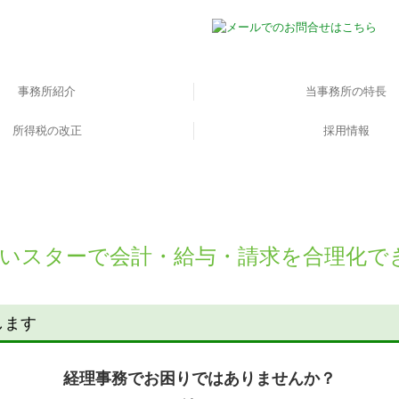
事務所紹介
当事務所の特長
顧問契約の流れ
所得税の改正
料金について
ごあいさつ
料金の実例
お客様の声
税理士の変更をお考え
税理士をお探しの方
ワンストップサービ
採用情報
スタッフの声
募集要項
1まいスターで会計・給与・請求を合理化で
します
経理事務でお困りではありませんか？