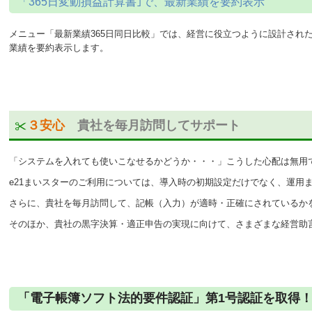
「365日変動損益計算書｣で、最新業績を要約表示
メニュー「最新業績365日同日比較」では、経営に役立つように設計された
業績を要約表示します。
３安心
貴社を毎月訪問してサポート
「システムを入れても使いこなせるかどうか・・・」こうした心配は無用
e21まいスターのご利用については、導入時の初期設定だけでなく、運用
さらに、貴社を毎月訪問して、記帳（入力）が適時・正確にされているか
そのほか、貴社の黒字決算・適正申告の実現に向けて、さまざまな経営助
「電子帳簿ソフト法的要件認証」第1号認証を取得