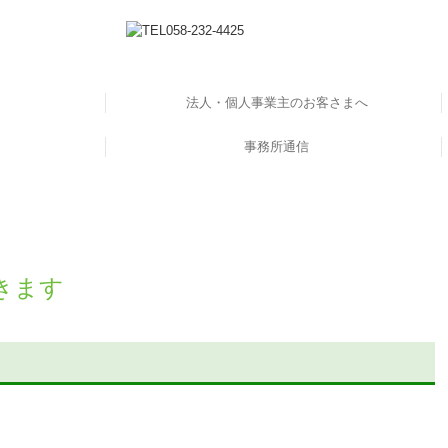
法人・個人事業主のお客さまへ
の方へ
へ
ス
デジタル化支援
事務所通信
税務会計
創業支援
事業承継
きます