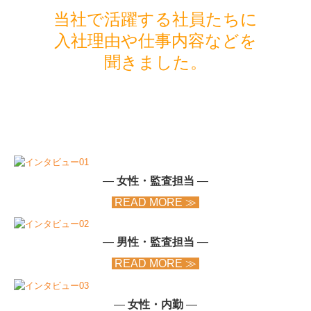
税理士をお探しの方へ
当社で活躍する社員たちに

入社理由や仕事内容などを
ワンストップサービス
法人・個人事業主のお客さまへ
税務会計
デジタル化支援
創業支援
―
女性・監査担当
―
事業承継
READ MORE ≫
一般個人のお客さまへ
―
男性・監査担当
―
確定申告
READ MORE ≫
相続
―
女性・
内勤
―