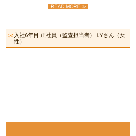
所得税の改正
READ MORE ≫
採用情報
スタッフの声
入社6年目 正社員（監査担当者） I.Yさん（女
性）
募集要項
事務所通信
お問合せ
個人情報保護方針