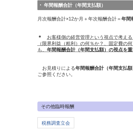
年間報酬合計（年間支払額）
月次報酬合計×12か月＋年次報酬合計＝
年間
＊
お客様側の経営管理という視点で考える
（限界利益（粗利）の何％か？、固定費の何
も、
年間報酬合計（年間支払額）の視点を重
お見積りによる
年間報酬合計（年間支払額
ご参照ください。
その他臨時報酬
税務調査立会