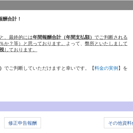
報酬合計！
と、最終的には
年間報酬合計（年間支払額）
でご判断される
％か？等
）と思っております。
よって、
弊所といたしまして
視
しております。
）
でご判断していただけますと幸いです。【
料金の実例
】を
修正申告報酬
その他資料