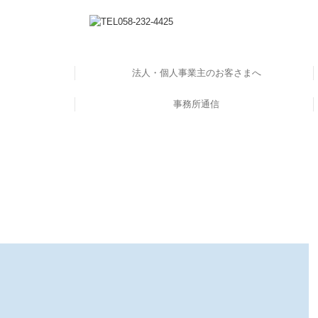
法人・個人事業主のお客さまへ
の方へ
へ
ス
デジタル化支援
事務所通信
税務会計
創業支援
事業承継