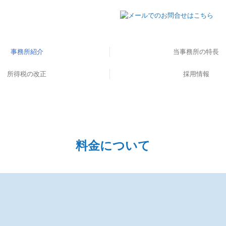
事務所紹介
当事務所の特長
顧問契約の流れ
所得税の改正
料金について
ごあいさつ
料金の実例
お客様の声
税理士の変更をお考え
税理士をお探しの方
ワンストップサービ
採用情報
スタッフの声
募集要項
料金について