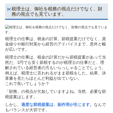
所得税の改正
税理士は、御社を税務の視点だけでなく、財
採用情報
務の視点でも見ています。
スタッフの声
募集要項
税理士の仕事は、税金の計算、節税提案だけでなく、資
金繰りや銀行対策から経営のアドバイスまで、意外と幅
事務所通信
が広いです。
税理士の仕事は、税金の計算だから節税提案があって当
お問合せ
然だ、1円でも安く節税するのが税理士の仕事だと、理
解されている経営者の方もいらっしゃることでしょう。
個人情報保護方針
例えば、税理士に言われるがまま節税をした。結果、決
算書を見たらほとんど利益が出ていない。
これで良いでしょうか？
「財務」の視点が欠如していますよね。当然、必要な節
税提案はします。
しかし、
過度な節税提案は、副作用が生じます。
なんで
もバランスが大切です。