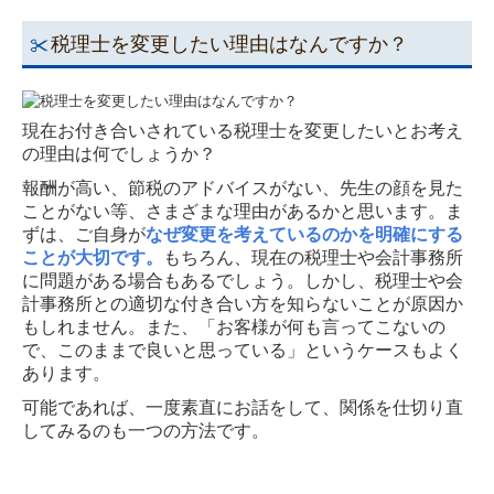
税理士をお探しの方へ
税理士を変更したい理由はなんですか？
ワンストップサービス
法人・個人事業主のお客さまへ
現在お付き合いされている税理士を変更したいとお考え
の理由は何でしょうか？
税務会計
報酬が高い、節税のアドバイスがない、先生の顔を見た
ことがない等、さまざまな理由があるかと思います。ま
デジタル化支援
ずは、ご自身が
なぜ変更を考えているのかを明確にする
ことが大切です。
もちろん、現在の税理士や会計事務所
創業支援
に問題がある場合もあるでしょう。しかし、税理士や会
計事務所との適切な付き合い方を知らないことが原因か
事業承継
もしれません。また、「お客様が何も言ってこないの
で、このままで良いと思っている」というケースもよく
一般個人のお客さまへ
あります。
可能であれば、一度素直にお話をして、関係を仕切り直
確定申告
してみるのも一つの方法です。
相続