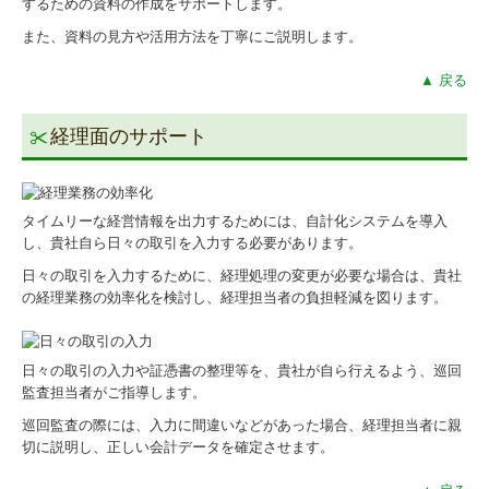
するための資料の作成をサポートします。
所得税の改正
また、資料の見方や活用方法を丁寧にご説明します。
採用情報
▲ 戻る
スタッフの声
経理面のサポート
募集要項
事務所通信
タイムリーな経営情報を出力するためには、自計化システムを導入
し、貴社自ら日々の取引を入力する必要があります。
お問合せ
日々の取引を入力するために、経理処理の変更が必要な場合は、貴社
個人情報保護方針
の経理業務の効率化を検討し、経理担当者の負担軽減を図ります。
日々の取引の入力や証憑書の整理等を、貴社が自ら行えるよう、巡回
監査担当者がご指導します。
巡回監査の際には、入力に間違いなどがあった場合、経理担当者に親
切に説明し、正しい会計データを確定させます。