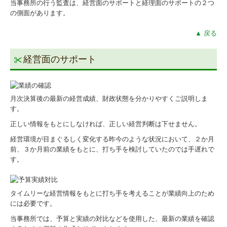
当事務所の行う監査は、経営面のサポートと経理面のサポートの２つ
税理士をお探しの方へ
の側面があります。
ワンストップサービス
▲ 戻る
法人・個人事業主のお客さまへ
経営面のサポート
税務会計
月次決算後の最新の経営成績、財政状態を分かりやすくご説明しま
デジタル化支援
す。
創業支援
正しい情報をもとにしなければ、正しい経営判断は下せません。
経営環境が目まぐるしく変化する昨今のような状況において、２か月
事業承継
前、３か月前の業績をもとに、打ち手を検討していたのでは手遅れで
す。
一般個人のお客さまへ
確定申告
タイムリーな経営情報をもとに打ち手を考えることが業績向上のため
には必要です。
相続
当事務所では、予算と実績の対比などを使用した、最新の業績を確認