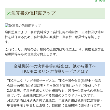
▲ 戻る
決算書の信頼度アップ
巡回監査により、会計資料並びに会計記録の適法性、正確性及び適時
性を確保するため、会計事実の真実性、実在性、網羅性を確認しま
す。
これにより、貴社の会計帳簿の証拠力は格段に上がり、税務署及び金
融機関等からの信頼度が向上します。
金融機関への決算書等の提出は、紙から電子へ
TKCモニタリング情報サービスとは？
TKCモニタリング情報サービスは、TKC全国会会員(税理士・公認
会計士)が毎月の巡回監査と月次決算を実施したうえで作成した月
次試算表、年度決算書などの財務情報を、関与先企業からの依頼に
基づいて、金融機関に開示する無償のクラウドサービスです。
月次試算表は月次決算終了直後に、年度決算書は税務署に決算書・
申告書を電子申告した直後に、自動的に金融機関に開示されます。