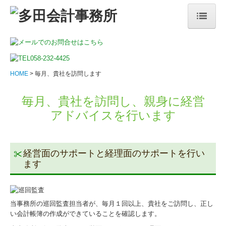
HOME
事務所紹介
HOME
毎月、貴社を訪問します
ごあいさつ
毎月、貴社を訪問し、親身に経営
顧問契約の流れ
アドバイスを行います
料金について
料金の実例
経営面のサポートと経理面のサポートを行い
ます
お客様の声
当事務所の特長
当事務所の巡回監査担当者が、毎月１回以上、貴社をご訪問し、正し
い会計帳簿の作成ができていることを確認します。
税理士の変更をお考えの方へ